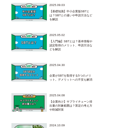
2025.09.03
【基礎知識】中小企業版SBTと
は？SBTとの違いや申請方法など
を解説
2025.05.02
【入門編】SBTとは？基本情報や
認定取得のメリット、申請方法な
どを解説
2025.04.30
企業がSBTを取得する5つのメリ
ット。デメリットへの不安も解消
2025.04.08
【企業向け】サプライチェーン排
出量の対象範囲は？算定の考え方
や削減対策
2024.10.09