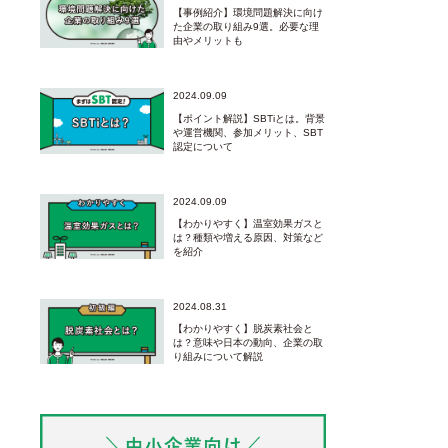
【事例紹介】環境問題解決に向け
た企業の取り組み9選。必要な理
由やメリットも
2024.09.09
【ポイント解説】SBTiとは。背景
や運営機関、参加メリット、SBT
認定について
2024.09.09
【わかりやすく】温室効果ガスと
は？種類や増える原因、対策など
を紹介
2024.08.31
【わかりやすく】脱炭素社会と
は？意味や日本の動向、企業の取
り組みについて解説