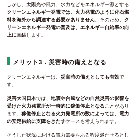
しかし、太陽光や風力、水力などをエネルギー源とする
クリーンエネルギー発電では、火力発電のように化石燃
料を海外から調
達
する必要がありません
。そのため、
ク
リーンエネルギー発電の普及は、エネルギー自給率の向
上に直結
します。
メリット3．災害時の備えとなる
クリーンエネルギーは、
災害時の備えとしても有効
で
す。
災害大国日本
では、
地震や台風などの自然災害の影響を
受けた火力発電所が一時的に稼働停止となる
ことがあり
ます。
稼働停止となる火力発電所の数によっては、電力
の安定供給に支障をきたす
ケースも考えられます。
そうした状況における電力需要をある程度満たせるとし