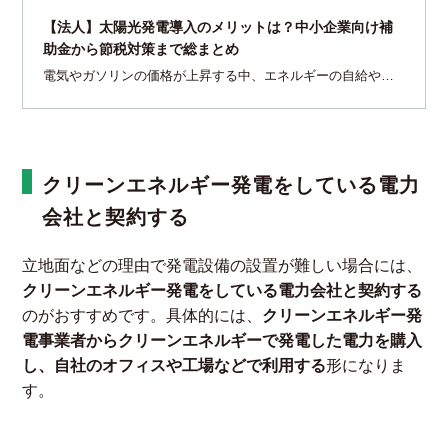
【法人】太陽光発電導入のメリットは？中小企業向け補
助金から節税対策まで総まとめ
電気やガソリンの価格が上昇する中、エネルギーの自給や売
電目的で太陽光発電を導入する企業が見られます。今回の記
事は「自社で産業用太陽光発電の導入を検討している」「太
陽光発電の事業を法人化したい」という方に向けて、法人と
して太陽光発電に取り組むメリット・デメリットを解説して
います。導入時に注意したいポイントや節税対策についても
クリーンエネルギー発電をしている電力
紹介していますので、ぜひ参考にしてください。
会社と契約する
立地面などの理由で発電設備の設置が難しい場合には、
クリーンエネルギー発電をしている電力会社と契約する
のがおすすめです。具体的には、
クリーンエネルギー発
電事業者からクリーンエネルギーで発電した電力を購入
し、自社のオフィスや工場などで利用する
形になりま
す。