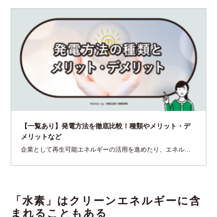
【一覧あり】発電方法を徹底比較！種類やメリット・デ
メリットなど
企業として再生可能エネルギーの活用を進めたり、エネルギ
ー問題に関するニュースを聞いたりする中で、「そもそも、
どういった発電方法があるのか」を知りたいと思った方もい
るでしょう。発電方法ごとにどのような特徴があるのかも、
気になるところです。この記事では、主な発電方法の特徴と
メリット・デメリット、日本の発電割合の現状、注目の新し
「水素」はクリーンエネルギーに含
い・珍しい発電方法などを徹底解説します。これを読めば、
まれることもある